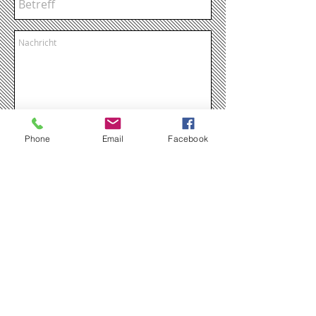
Phone
Email
Facebook
Senden