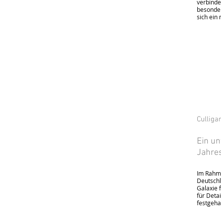
verbinde
besonder
sich ein 
Culliga
Ein un
Jahre
Im Rahme
Deutschl
Galaxie 
für Det
festgeha