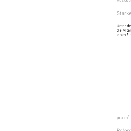
Roskopf
Starke
Unter de
die Mita
einen Ein
pro m²
Refer