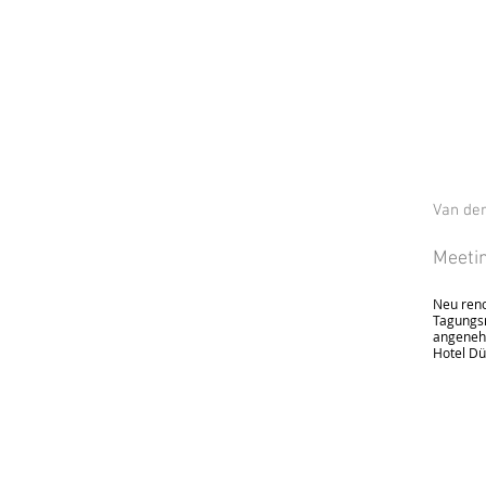
Van der
Meeti
Neu reno
Tagungsr
angeneh
Hotel Dü