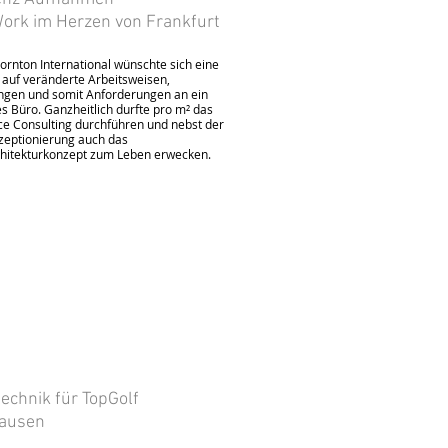
ork im Herzen von Frankfurt
ornton International wünschte sich eine
 auf veränderte Arbeitsweisen,
gen und somit Anforderungen an ein
 Büro. Ganzheitlich durfte pro m² das
e Consulting durchführen und nebst der
eptionierung auch das
hitekturkonzept zum Leben erwecken.
echnik für TopGolf
ausen