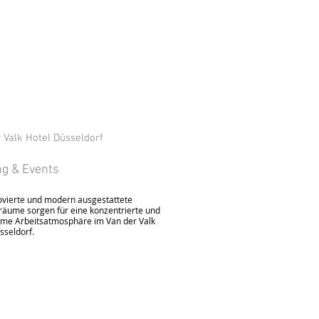
 Valk Hotel Düsseldorf
ng & Events
vierte und modern ausgestattete
äume sorgen für eine konzentrierte und
me Arbeitsatmosphäre im Van der Valk
sseldorf.