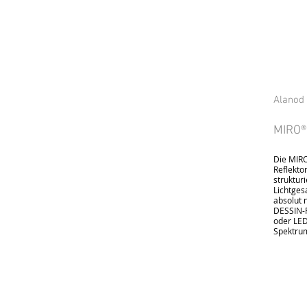
Alanod
MIRO®
Die MIRO
Reflekto
struktur
Lichtges
absolut 
DESSIN-P
oder LED
Spektru