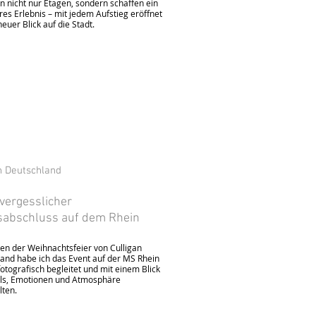
n nicht nur Etagen, sondern schaffen ein
es Erlebnis – mit jedem Aufstieg eröffnet
neuer Blick auf die Stadt.
n Deutschland
vergesslicher
sabschluss auf dem Rhein
n der Weihnachtsfeier von Culligan
and habe ich das Event auf der MS Rhein
fotografisch begleitet und mit einem Blick
ails, Emotionen und Atmosphäre
lten.