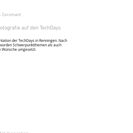
k Coromant
otografie auf den TechDays
tation der TechDays
in Renningen. Nach
 wurden Schwerpunktthemen als auch
e Wünsche umgesetzt.