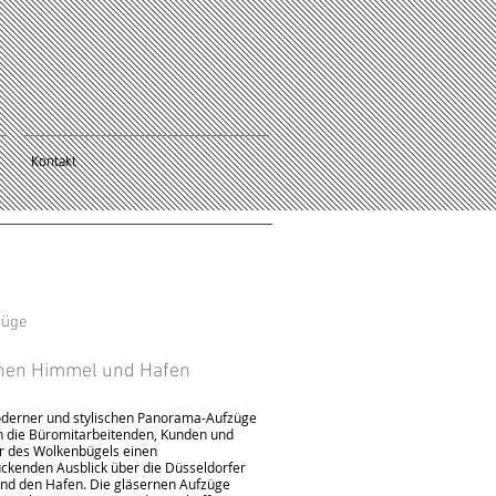
Kontakt
züge
hen Himmel und Hafen
derner und stylischen Panorama-Aufzüge
 die Büromitarbeitenden, Kunden und
r des Wolkenbügels einen
ckenden Ausblick über die Düsseldorfer
und den Hafen. Die gläsernen Aufzüge