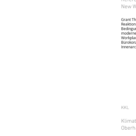
New W
Grant Th
Reaktion
Bedingun
modernes
Workplac
Bürokonz
Innenarc
KKL
Klimat
Oberh