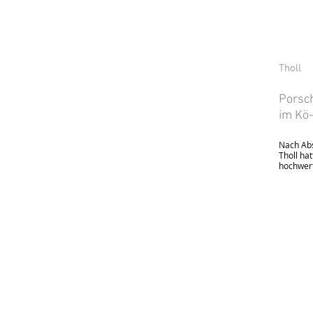
Tholl
Porsc
im Kö
Nach Abs
Tholl hat
hochwert