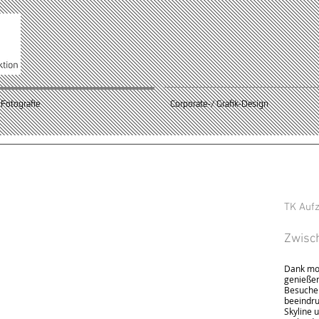
Fotografie
Corporate-/ Grafik-Design
TK Auf
Zwisc
Dank mo
genießen
Besuche
beeindru
Skyline 