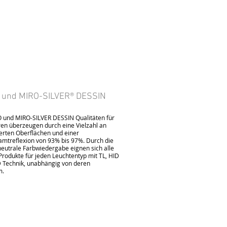
 und MIRO-SILVER® DESSIN
 und MIRO-SILVER DESSIN Qualitäten für
ren überzeugen durch eine Vielzahl an
ierten Oberflächen und einer
amtreflexion von 93% bis 97%. Durch die
neutrale Farbwiedergabe eignen sich alle
rodukte für jeden Leuchtentyp mit TL, HID
 Technik, unabhängig von deren
m.