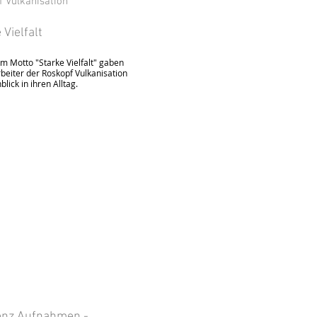
 Vulkanisation
 Vielfalt
m Motto "Starke Vielfalt" gaben
rbeiter der Roskopf Vulkanisation
blick in ihren Alltag.
enz Aufnahmen -