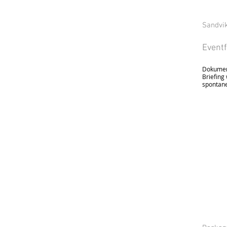
Sandvi
Eventf
Dokumen
Briefing
spontan