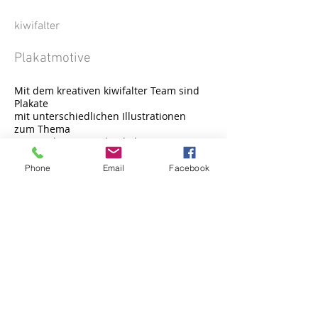
kiwifalter
Plakatmotive
Mit dem kreativen kiwifalter Team sind
Plakate
mit unterschiedlichen Illustrationen
zum Thema
Karnevalsparty und Babylounge
entstanden.
Phone
Email
Facebook
MCC
Halle Münsterland